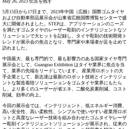
May 26, 2023
伝言を残す
5月15日から17日まで、2023年中国（広饒）国際ゴムタイヤ
および自動車部品展示会が山東省広饒国際博覧センターで盛
大に開催されました。STEPは、アプリケーションのニーズ
を満たすゴムタイヤのレーザー彫刻のインテリジェントなソ
リューションで大ヒットを記録し、タイヤ彫刻の技術開発ト
レンドが展示会の焦点となり、専門家や来場者が足を止めて
訪れました。
中国最大、最も専門的で、最も影響力のある国家タイヤ専門
展示会として、Guangrao Exhibition はタイヤ業界に焦点を当
て、業界の先端をリードしています。 産業用ロボットの大
手企業として、新志達は最新のロボット技術とインテリジェ
ントな製造着陸ソリューションをゴムタイヤ業界にもたら
し、より多くのユーザーが省エネ、二酸化炭素削減、コスト
削減、効率の向上。
今回の展示会では、インテリジェント、低エネルギー消費、
高い安全性、高い柔軟性、シンプルで使いやすい産業用ロボ
ットと高度なレーザー技術を組み合わせたゴムタイヤレーザ
ー彫刻インテリジェントソリューションが展示され、従来の