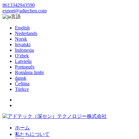
8613342943590
export@adtechen.com
言語
English
Nederlands
Norsk
hrvatski
Indonesia
O'zbek
Latviešu
Português
România limbi
dansk
Čeština
Türkçe
ホーム
私たちについて