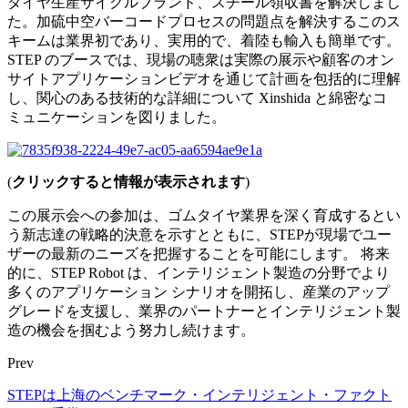
タイヤ生産サイクルブランド、スチール領収書を解決しまし
た。加硫中空バーコードプロセスの問題点を解決するこのス
キームは業界初であり、実用的で、着陸も輸入も簡単です。
STEP のブースでは、現場の聴衆は実際の展示や顧客のオン
サイトアプリケーションビデオを通じて計画を包括的に理解
し、関心のある技術的な詳細について Xinshida と綿密なコ
ミュニケーションを図りました。
(
クリックすると情報が表示されます
)
この展示会への参加は、ゴムタイヤ業界を深く育成するとい
う新志達の戦略的決意を示すとともに、STEPが現場でユー
ザーの最新のニーズを把握することを可能にします。 将来
的に、STEP Robot は、インテリジェント製造の分野でより
多くのアプリケーション シナリオを開拓し、産業のアップ
グレードを支援し、業界のパートナーとインテリジェント製
造の機会を掴むよう努力し続けます。
Prev
STEPは上海のベンチマーク・インテリジェント・ファクト